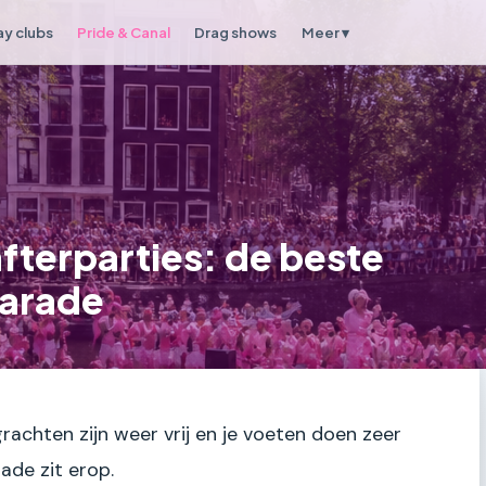
y clubs
Pride & Canal
Drag shows
Meer ▾
fterparties: de beste
Parade
rachten zijn weer vrij en je voeten doen zeer
ade zit erop.