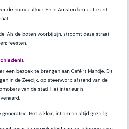
e over de homocultuur. En in Amsterdam betekent
raat.
de. Als de boten voorbij zijn, stroomt deze straat
en: feesten.
schiedenis
der een bezoek te brengen aan Café ‘t Mandje. Dit
gen in de Zeedijk, op steenworp afstand van de
homobars van de stad. Het interieur is
ëvenaard.
neraties. Het is klein, intiem en altijd gezellig.
ampvol, maar de muziek staat aan en iedereen zingt