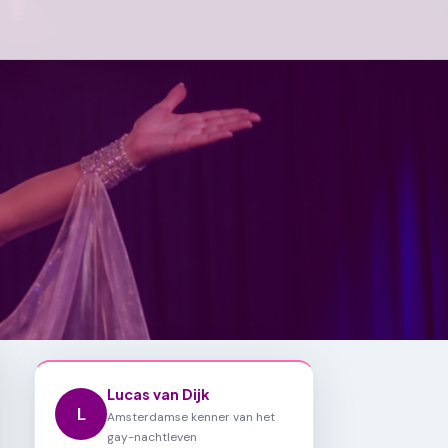
Lucas van Dijk
L
Amsterdamse kenner van het
gay-nachtleven