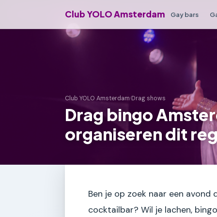
Club YOLO Amsterdam
Gay bars
Ga
Club YOLO Amsterdam
›
Drag shows
Drag bingo Amster
organiseren dit re
Ben je op zoek naar een avond 
cocktailbar? Wil je lachen, bing