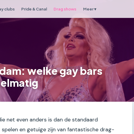
y clubs
Pride & Canal
Drag shows
Meer ▾
dam: welke gay bars
gelmatig
die net even anders is dan de standaard
o spelen en getuige zijn van fantastische drag-