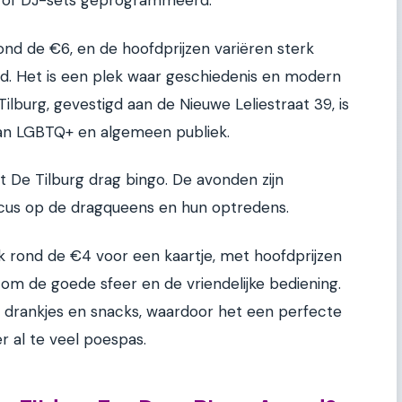
k of DJ-sets geprogrammeerd.
, rond de €6, en de hoofdprijzen variëren sterk
ond. Het is een plek waar geschiedenis en modern
burg, gevestigd aan de Nieuwe Leliestraat 39, is
an LGBTQ+ en algemeen publiek.
De Tilburg drag bingo. De avonden zijn
ocus op de dragqueens en hun optredens.
aak rond de €4 voor een kaartje, met hoofdprijzen
 om de goede sfeer en de vriendelijke bediening.
 drankjes en snacks, waardoor het een perfecte
r al te veel poespas.