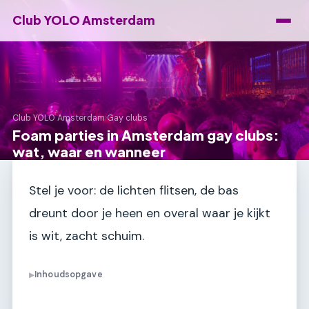
Club YOLO Amsterdam
Club YOLO Amsterdam
›
Gay clubs
Foam parties in Amsterdam gay clubs:
wat, waar en wanneer
Stel je voor: de lichten flitsen, de bas
dreunt door je heen en overal waar je kijkt
is wit, zacht schuim.
Inhoudsopgave
▶