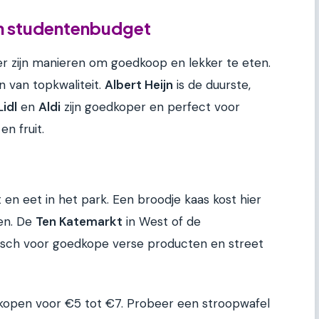
en studentenbudget
 er zijn manieren om goedkoop en lekker te eten.
n van topkwaliteit.
Albert Heijn
is de duurste,
Lidl
en
Aldi
zijn goedkoper en perfect voor
n fruit.
en eet in het park. Een broodje kaas kost hier
en. De
Ten Katemarkt
in West of de
stisch voor goedkope verse producten en street
d kopen voor €5 tot €7. Probeer een stroopwafel