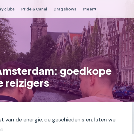
y clubs
Pride & Canal
Drag shows
Meer ▾
 Amsterdam: goedkope
 reizigers
t van de energie, de geschiedenis en, laten we
id.