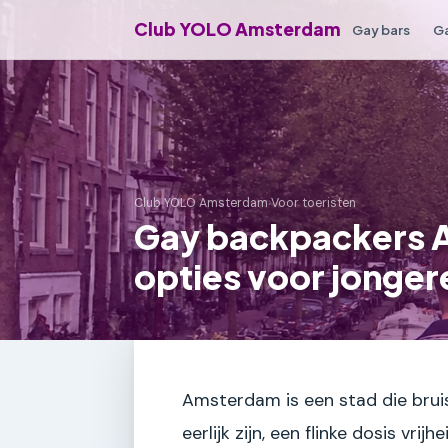
Club YOLO Amsterdam
Gay bars
Ga
Club YOLO Amsterdam
›
Voor toeristen
Gay backpackers
opties voor jongere
Amsterdam is een stad die bruis
eerlijk zijn, een flinke dosis vrijhe