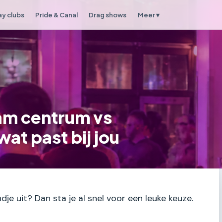
y clubs
Pride & Canal
Drag shows
Meer ▾
am centrum vs
t past bij jou
dje uit? Dan sta je al snel voor een leuke keuze.