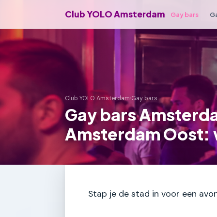
Club YOLO Amsterdam
Gay bars
Ga
Club YOLO Amsterdam
›
Gay bars
Gay bars Amsterd
Amsterdam Oost: wa
Stap je de stad in voor een avon