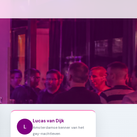
Lucas van Dijk
L
Amsterdamse kenner van het
gay-nachtleven