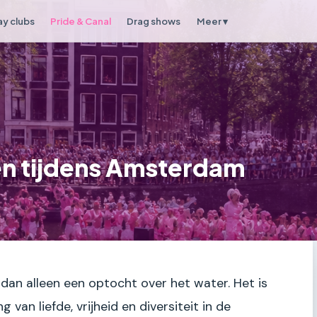
y clubs
Pride & Canal
Drag shows
Meer ▾
n tijdens Amsterdam
an alleen een optocht over het water. Het is
van liefde, vrijheid en diversiteit in de