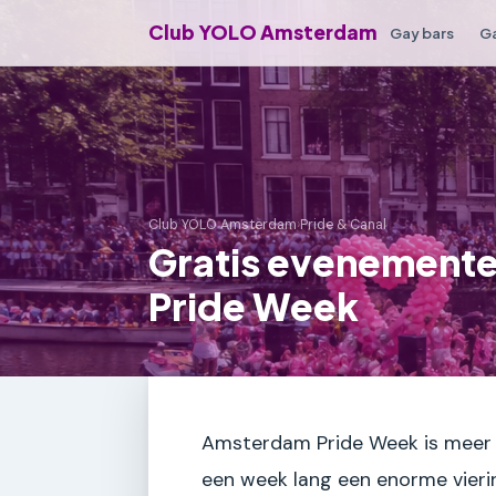
Club YOLO Amsterdam
Gay bars
Ga
Club YOLO Amsterdam
›
Pride & Canal
Gratis evenemente
Pride Week
Amsterdam Pride Week is meer d
een week lang een enorme viering 