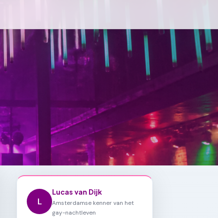
Lucas van Dijk
L
Amsterdamse kenner van het
gay-nachtleven