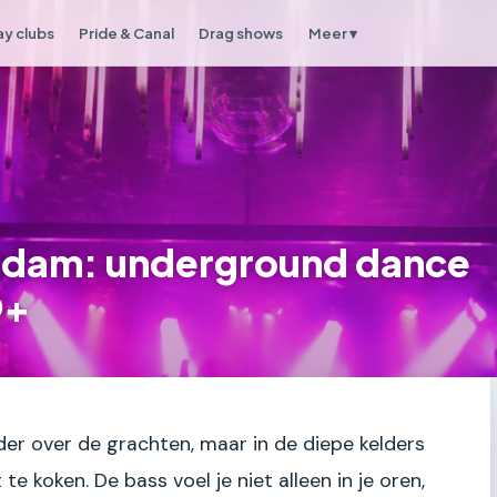
y clubs
Pride & Canal
Drag shows
Meer ▾
rdam: underground dance
Q+
nder over de grachten, maar in de diepe kelders
e koken. De bass voel je niet alleen in je oren,