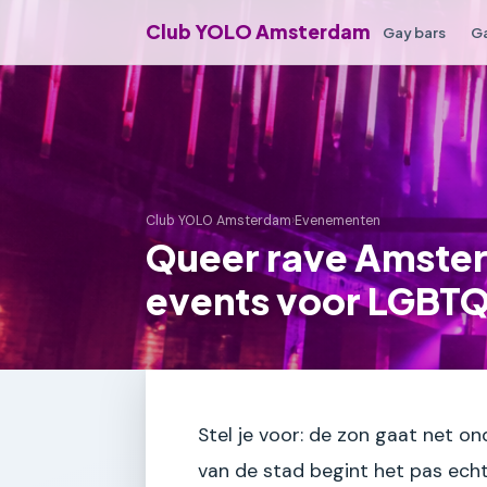
Club YOLO Amsterdam
Gay bars
Ga
Club YOLO Amsterdam
›
Evenementen
Queer rave Amste
events voor LGBT
Stel je voor: de zon gaat net o
van de stad begint het pas echt t