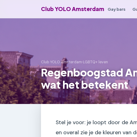
Club YOLO Amsterdam
Gay bars
Ga
Club YOLO Amsterdam
›
LGBTQ+ leven
Regenboogstad Am
wat het betekent
Stel je voor: je loopt door de 
en overal zie je de kleuren van 