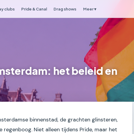
y clubs
Pride & Canal
Drag shows
Meer ▾
sterdam: het beleid en
Amsterdamse binnenstad, de grachten glinsteren,
de regenboog. Niet alleen tijdens Pride, maar het